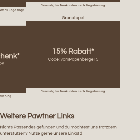
*einmalig für Neukunden nach Registrierung
rfer's Logo trägt
Granatapet
15% Rabatt*
henk*
Code: vomPapenberge15
25
*einmalig für Neukunden nach Registrierung
trierung
Weitere Pawtner Links
Nichts Passendes gefunden und du möchtest uns trotzdem
unterstützen? Nutze gerne unsere Links! :)