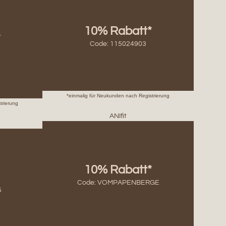
10% Rabatt*
*
Code: 115024903
*einmalig für Neukunden nach Registrierung
trierung
ANIfit
10% Rabatt*
Code: VOMPAPENBERGE
5