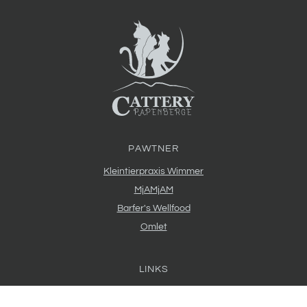
PAWTNER
Kleintierpraxis Wimmer
MjAMjAM
Barfer's Wellfood
Omlet
LINKS
Absoluticats e.V.